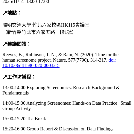
2025/11/14 13:00-17:00
📍地點：
陽明交通大學 竹北六家校區HK115會議室
（新竹縣竹北市六家五路一段1號）
📍建議閱讀：
Reeves, B., Robinson, T. N., & Ram, N. (2020). Time for the
human screenome project. Nature, 577(7790), 314-317.
doi:
10.1038/d41586-020-00032-5
📍工作坊議程：
13:00-14:00 Exploring Screenomics: Research Background &
Fundamentals
14:00-15:00 Analyzing Screenomes: Hands-on Data Practice | Small
Group Activity
15:00-15:20 Tea Break
15:20-16:00 Group Report & Discussion on Data Findings